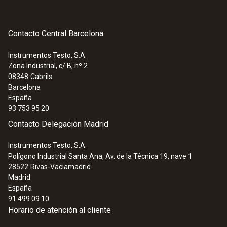
Contacto Central Barcelona
Instrumentos Testo, S.A.
Zona Industrial, c/ B, nº 2
08348
Cabrils
Barcelona
España
93 753 95 20
Contacto Delegación Madrid
Instrumentos Testo, S.A.
:
0572 1764
Polígono Industrial Santa Ana, Av. de la Técnica 19, nave 1
Data logger testo 176 T4 - Registrador
28522
Rivas-Vaciamadrid
de temperatura con cuatro canales y
Madrid
pantalla LCD
España
493,50 €
91 499 09 10
597,13 €
Horario de atención al cliente