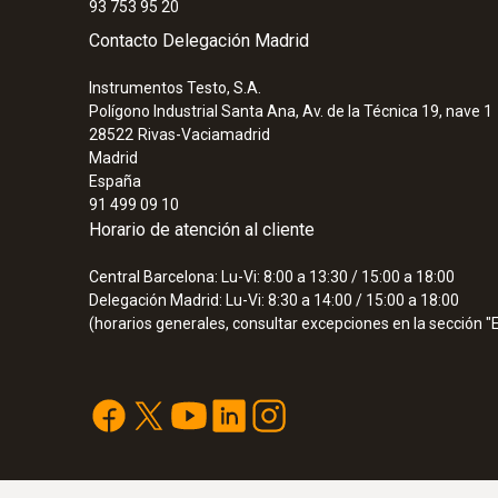
93 753 95 20
Contacto Delegación Madrid
Instrumentos Testo, S.A.
Polígono Industrial Santa Ana, Av. de la Técnica 19, nave 1
28522
Rivas-Vaciamadrid
Madrid
España
91 499 09 10
Horario de atención al cliente
Central Barcelona: Lu-Vi: 8:00 a 13:30 / 15:00 a 18:00
:
0572 1913
Delegación Madrid: Lu-Vi: 8:30 a 14:00 / 15:00 a 18:00
testo 191-T3 - Registrador de datos de
(horarios generales, consultar excepciones en la sección 
HACCP con una sonda larga y flexible