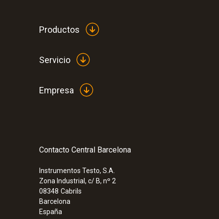
Productos
Servicio
Empresa
Contacto Central Barcelona
:
0572 1903
testo 190-T3 - Registrador de datos CF
con una sonda larga y flexible
Instrumentos Testo, S.A.
Zona Industrial, c/ B, nº 2
08348
Cabrils
Barcelona
España