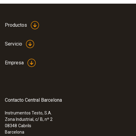
Productos
Servicio
Empresa
Contacto Central Barcelona
Instrumentos Testo, S.A.
Zona Industrial, c/ B, nº 2
:
0555 6621
08348
Cabrils
testo 6621 - Transmisor de
Barcelona
temperatura y humedad