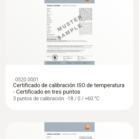
Temperatura °C / °F / °R
Norma
EN 13485; HACCP international; NSF
Tipo de batería
2 pilas miniatura AAA
:
0520 0001
Temperatura de almacenamiento
Certificado de calibración ISO de temperatura
- Certificado en tres puntos
-30 hasta +50 ºC (sin pilas hasta +70 °C)
3 puntos de calibración: -18 / 0 / +60 °C