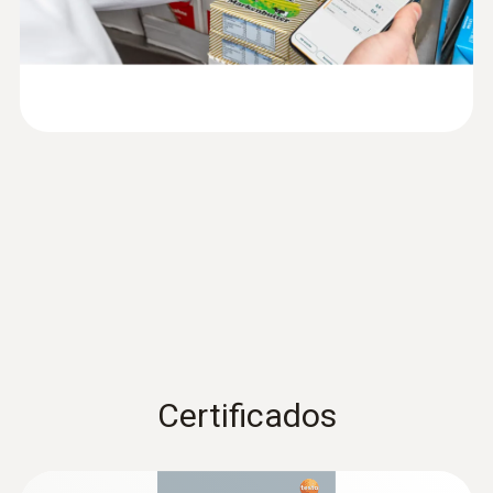
Longitud de onda
App
instrucciones testo
(
1005.7 KB
)
Mediciones con gran exactitud en los
104-IR BT
650nm
puntos de control (PC/PCC) y con
Quickstart testo 104-IR
documentación digital sin errores
(
1.3 MB
)
Power
BT
Homologación ICT 155/2020
<1mW
Medidas sonda desplegada
281 x 48 x 21
Medidas sonda sin desplegar
178 x 48 x 21
Certificados
Valores de medición