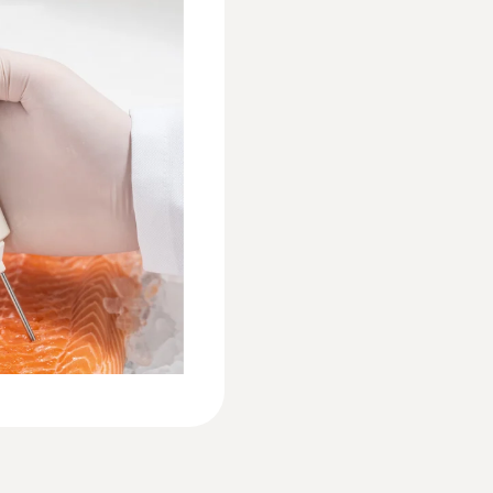
Color del producto
Declaration of Conformity according to Reg.
blanco
Diámetro tubo de la sonda
EU declaration of conformity testo 106
:
0563 8315
o de uso
Set de temperatura
3 mm
s
pincho
Manual de instrucciones testo 103
ncluye la funda
Set testo 831 y testo 1
Diámetro punta del tubo de la sonda
ión para llevar en el
para cinturón, pila, m
2,3 mm
calibración en los pun
Manual de instrucciones testo 106
penetración, incl. TopS
instrucciones.
Longitud del tubo de la sonda
Manual de instrucciones testo 106 T1/T2
216,39 €
55 mm
261,83 €
Longitud de la punta de la sonda