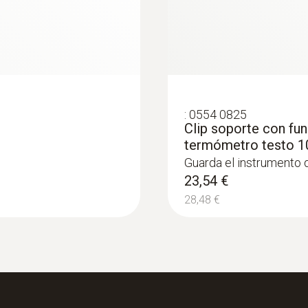
Medidas de la pantalla
1 línea
Tipo de pantalla
:
0554 0825
Clip soporte con fun
LCD
termómetro testo 1
Guarda el instrumento 
Temperatura de almacenamiento
23,54 €
-40 hasta +70 ºC
28,48 €