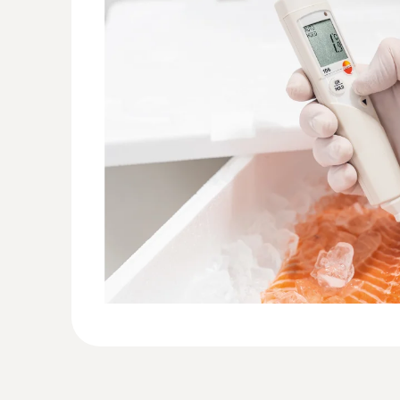
:
0563 1063
Set termómetro testo 106 - Termómetr
alimentario y otros accesorios práctico
Set del termómetro de cocina testo 106 que i
protectora resistente al agua y el clip de sujec
cinturón en los bolsillos.
72,80 €
88,09 €