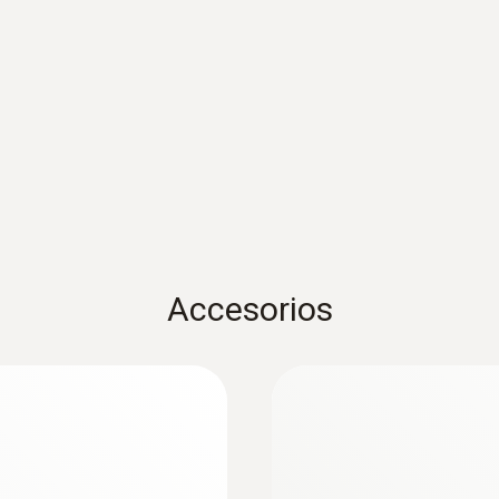
17 mm
Norma
EN 13485
Autonomía
350 h
Accesorios
Tipo de batería
Pila botón de 3V (CR 2032)
Iluminación de pantalla
no