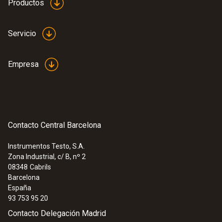
Productos
Longitud del tubo de la sonda
Servicio
330 mm
Empresa
Autonomía
10 h
Tipo de batería
Contacto Central Barcelona
3 pilas alcalinas AA
Instrumentos Testo, S.A.
Zona Industrial, c/ B, nº 2
Temperatura de almacenamiento
08348
Cabrils
Barcelona
-20 hasta +60 ºC
España
93 753 95 20
Contacto Delegación Madrid