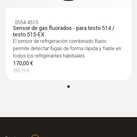
ppm
Tiempo de respuesta
:
0554 4515
Sensor de gas fluorados - para testo 514 /
testo 515-EX
< 2 seg
El sensor de refrigeración combinado Basic
permite detectar fugas de forma rápida y fiable en
Detectable
todos los refrigerantes habituales.
170,00 €
HCFC, HFC, HFO, HCFO, HC (R290), y mezclas
205,70 €
Vida útil del sensor
2 años en condiciones normales de uso
Sensibilidad
3 g/a – Alta; 14 g/a – Baja