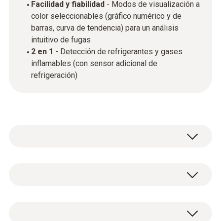
Facilidad y fiabilidad
- Modos de visualización a
color seleccionables (gráfico numérico y de
barras, curva de tendencia) para un análisis
intuitivo de fugas
2 en 1
- Detección de refrigerantes y gases
inflamables (con sensor adicional de
refrigeración)
El testo 515 Ex combina un rendimiento
rápido y fiable con un diseño fácil de usar.
Además, es posible detectar tasas de fuga de
Datos técnicos generales
hasta 1 g/a, garantizando una alta sensibilidad