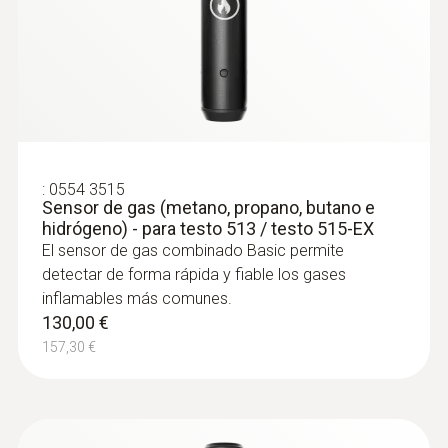
potencialmente explosivos.
ppm; Vol. %; %LEL
Tiempo de respuesta
< 2 seg
Gases
:
0554 3515
Sensor de gas (metano, propano, butano e
hidrógeno) - para testo 513 / testo 515-EX
metano; propano; butano; e hidrógeno (gas
El sensor de gas combinado Basic permite
trazador)
detectar de forma rápida y fiable los gases
inflamables más comunes.
Alarma de fuga
130,00 €
157,30 €
optical_audible_alarm; vibración
Vida útil del sensor