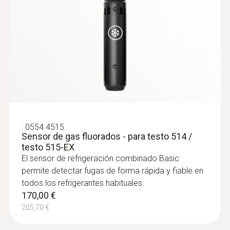
2 años en condiciones normales de uso
Sensibilidad
3 g/a – Alta; 1 g/a – Alta+; 14 g/a – Baja
Longitud del tubo de la sonda
295 mm
:
0554 4515
Sensor de gas fluorados - para testo 514 /
Autonomía
testo 515-EX
El sensor de refrigeración combinado Basic
10 h
permite detectar fugas de forma rápida y fiable en
todos los refrigerantes habituales.
Temperatura de almacenamiento
170,00 €
205,70 €
-20 hasta +60 ºC