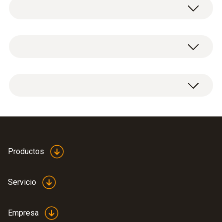
El adaptador de escape para bomba de vacío
de testo está diseñado para utilizarse con la
manguera de escape para bomba de vacío de
testo adaptador de escape para bomba de
testo para facilitar procedimientos de
vacío
evacuación más seguros, especialmente al
trabajar con sistemas de refrigeración que
contienen refrigerantes inflamables A2L y A3.
Al crear una conexión segura entre la bomba
de vacío y la manguera de escape, el
Productos
adaptador ayuda a garantizar que los gases
de escape puedan dirigirse lejos de fuentes
Servicio
de ignición cercanas o de espacios cerrados.
Empresa
Fabricado en latón, el adaptador está diseñado