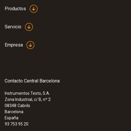
supervisión de temperaturas del proceso y
Productos
humedad en entornos agresivos
Servicio
Empresa
Contacto Central Barcelona
Instrumentos Testo, S.A.
Zona Industrial, c/ B, nº 2
08348
Cabrils
Barcelona
España
93 753 95 20