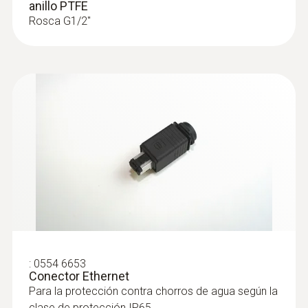
anillo PTFE
Rosca G1/2''
:
0555 6612
testo 6612 - Sonda de humedad del
proceso para montaje en canal
Sonda de climatización para la supervisión
de temperaturas del proceso y humedad
:
0554 6653
Conector Ethernet
Para la protección contra chorros de agua según la
clase de protección IP65