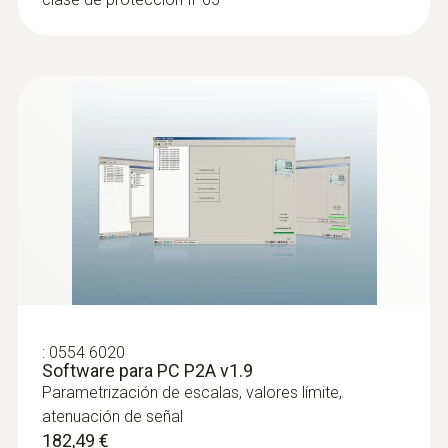
:
0555 6613
testo 6613 - Sonda de humedad del
proceso con cable
Sonda de proceso con cable para la
:
0554 6020
supervisión de temperaturas del proceso y
Software para PC P2A v1.9
humedad
Parametrización de escalas, valores límite,
atenuación de señal
182,49 €