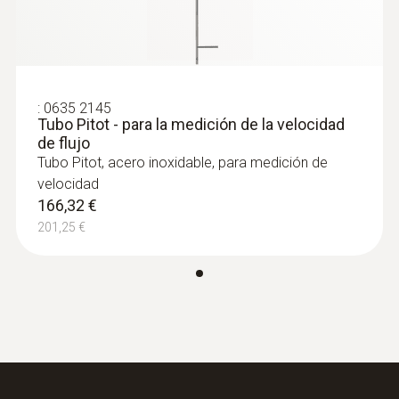
temperaturas del proceso y humedad en
aplicaciones con humedad residual
:
0635 2145
Tubo Pitot - para la medición de la velocidad
de flujo
Tubo Pitot, acero inoxidable, para medición de
velocidad
166,32 €
201,25 €
:
0555 6617
testo 6617 - Sonda de humedad del
proceso con autosupervisión
Sonda de proceso con cable para la