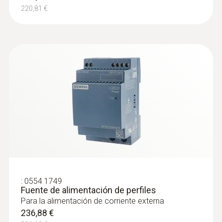
220,81 €
:
0555 6614
testo 6614 - Sonda de proceso de
humedad elevada con cable con
calefacción
:
0554 1749
Sonda de proceso con sensor con
Fuente de alimentación de perfiles
calefacción ideal para la supervisión de
Para la alimentación de corriente externa
temperaturas del proceso y humedad en
236,88 €
aplicaciones con humedad elevada