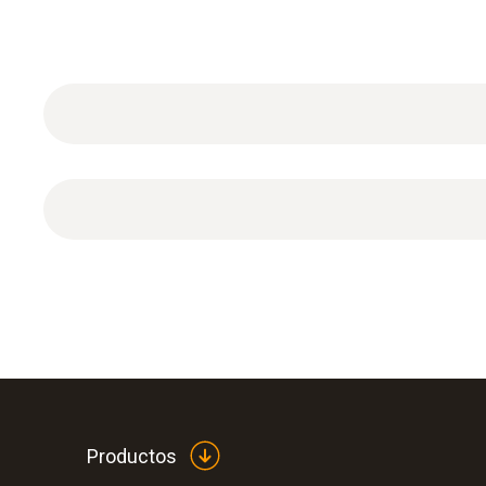
Datos técnicos generales
1 x tubo Pitot de acero inoxidable
Productos