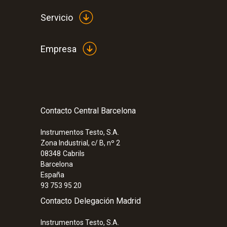
Servicio
Empresa
Tipo K (NiCr-Ni)
Contacto Central Barcelona
Instrumentos Testo, S.A.
Zona Industrial, c/ B, nº 2
08348
Cabrils
Barcelona
España
93 753 95 20
Contacto Delegación Madrid
Instrumentos Testo, S.A.