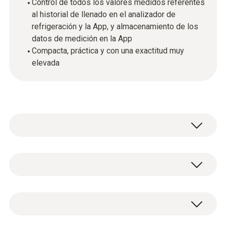
Control de todos los valores medidos referentes
al historial de llenado en el analizador de
refrigeración y la App, y almacenamiento de los
datos de medición en la App
Compacta, práctica y con una exactitud muy
elevada
Llenado completamente automático y preciso
de sistemas de frío y bombas de calor: La
válvula de refrigerante inteligente lo hace
Datos técnicos generales
posible. En combinación con la báscula de
refrigerante testo 560i, un analizador de