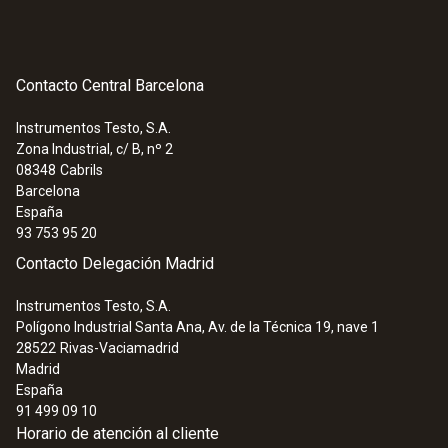
Contacto Central Barcelona
Instrumentos Testo, S.A.
Zona Industrial, c/ B, nº 2
:
0564 3002 02
08348
Cabrils
Set analizador de combustión testo 300
Barcelona
- Con sonda modular y vástago flexible
España
1.543,50 €
93 753 95 20
1.867,63 €
Contacto Delegación Madrid
Instrumentos Testo, S.A.
Polígono Industrial Santa Ana, Av. de la Técnica 19, nave 1
28522
Rivas-Vaciamadrid
Madrid
España
91 499 09 10
Horario de atención al cliente