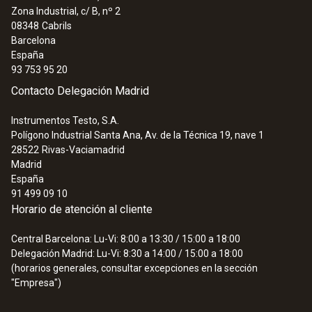
Zona Industrial, c/ B, nº 2
:
0600 8765
08348
Cabrils
Sonda de PdC modular 700 mm, Ø
Barcelona
8mm, Tmáx 1000 °C
España
805,79 €
93 753 95 20
975,01 €
Contacto Delegación Madrid
Instrumentos Testo, S.A.
Polígono Industrial Santa Ana, Av. de la Técnica 19, nave 1
28522
Rivas-Vaciamadrid
Madrid
España
91 499 09 10
Horario de atención al cliente
Central Barcelona: Lu-Vi: 8:00 a 13:30 / 15:00 a 18:00
Delegación Madrid: Lu-Vi: 8:30 a 14:00 / 15:00 a 18:00
(horarios generales, consultar excepciones en la sección
"Empresa")