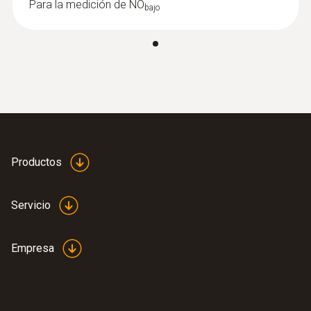
Para la medición de NO
bajo
Medición de O₂
Update-Kit /
(
V1.22, 1.24 MB
)
Bootloader
Tiempo de respuesta t₉₀
(testo 330 LL | testo 330i | testo 350
Unidad de Control + Caja analizadora |
< 20 s
testo 320)
Si la actualización del firmware no se
Rango
inicia en Windows 8.1 o Windows 10, se
debe instalar un nuevo cargador de
Productos
0 hasta 21 % Vol.
arranque en el dispositivo de medición
una vez.
Servicio
Exactitud
±0,2 % Vol.
Empresa
Resolución
0,1 % Vol.