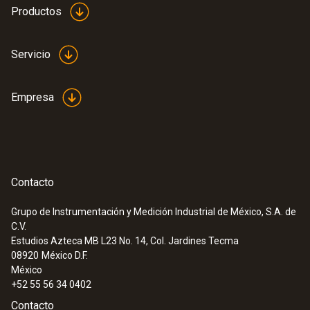
Productos
Servicio
Empresa
Contacto
Grupo de Instrumentación y Medición Industrial de México, S.A. de
C.V.
:
0563 0465
Estudios Azteca MB L23 No. 14, Col. Jardines Tecma
testo 465 - Tacómetro
08920
México D.F.
México
+52 55 56 34 0402
Contacto