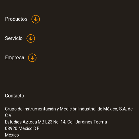
papel
con puntos de medición seleccionables entre
-1 … 5001 bar.
Productos
Color del producto
blanco
Servicio
Empresa
Contacto
Grupo de Instrumentación y Medición Industrial de México, S.A. de
C.V.
Estudios Azteca MB L23 No. 14, Col. Jardines Tecma
08920
México D.F.
México