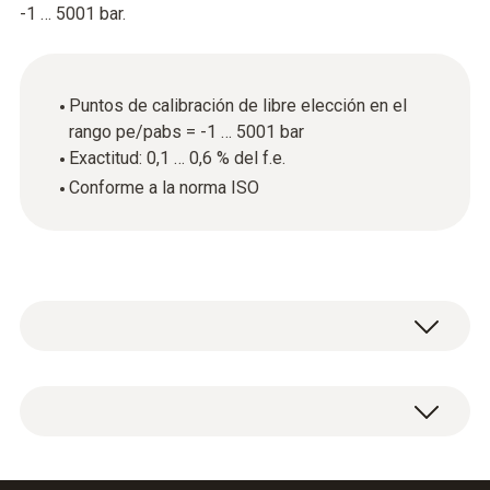
-1 … 5001 bar.
Puntos de calibración de libre elección en el
rango pe/pabs = -1 … 5001 bar
Exactitud: 0,1 … 0,6 % del f.e.
Conforme a la norma ISO
Datos técnicos generales
Material de la carcasa / del producto
Certificado de calibración ISO para presión