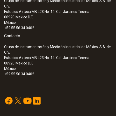
Grupo de Instrumentación y Medición Industrial de México, S.A. de
C.V.
:
0572 9320
Estudios Azteca MB L23 No. 14, Col. Jardines Tecma
testo Saveris Base V 3.0 - Estación
08920
México D.F.
base
México
+52 55 56 34 0402
Contacto
Grupo de Instrumentación y Medición Industrial de México, S.A. de
C.V.
Estudios Azteca MB L23 No. 14, Col. Jardines Tecma
08920
México D.F.
México
+52 55 56 34 0402
:
0572 9310
testo UltraRange Gateway - para