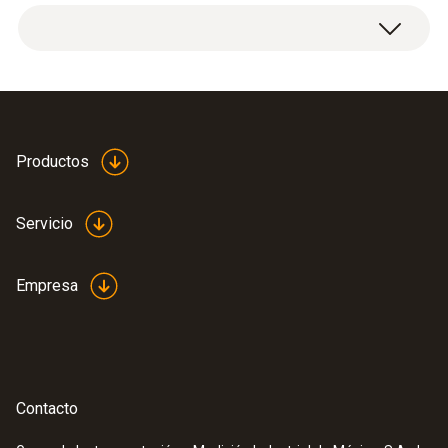
Cable de corriente y datos, así como una
fuente de alimentación para el registrador de
datos testo 150, testo Saveris Base V 3.0 y
testo UltraRange Gateway.
Productos
Servicio
Empresa
Contacto