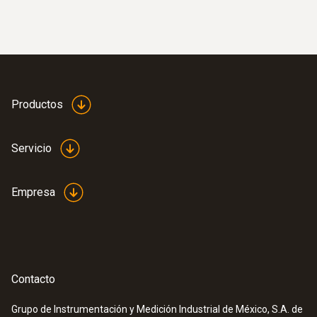
refrigeración digital
Productos
Servicio
Empresa
:
0563 5702
Set testo 570-2 - Analizador de
Contacto
refrigeración
Grupo de Instrumentación y Medición Industrial de México, S.A. de