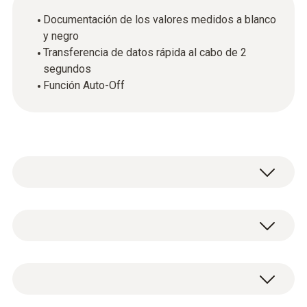
Documentación de los valores medidos a blanco
y negro
Transferencia de datos rápida al cabo de 2
segundos
Función Auto-Off
La impresora universal con interfaces IRDA e
infrarrojos le ahorra tiempo ya que memoriza
los datos previamente a la impresión. La
Datos técnicos generales
transferencia se completa en 2 segundos y el
instrumento queda inmediatamente listo para