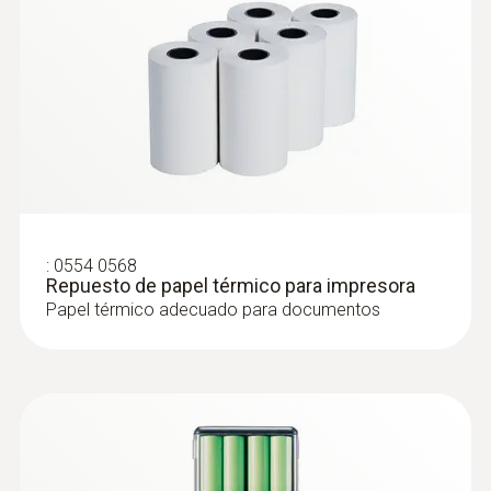
Interfaz IR/IRDA
:
0560 1128
Peso
Instrumento de medición muy precisa
de temperatura testo 112 - con
258 g
homologación PTB
:
0554 0568
Repuesto de papel térmico para impresora
Papel térmico adecuado para documentos