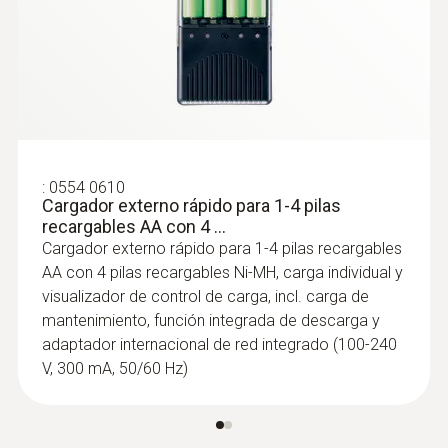
:
0563 3240 71
Set profesional testo 324 - Instrumento
de medición de presión y estimación de
fugas
:
0554 0610
Cargador externo rápido para 1-4 pilas
recargables AA con 4 ...
Cargador externo rápido para 1-4 pilas recargables
AA con 4 pilas recargables Ni-MH, carga individual y
visualizador de control de carga, incl. carga de
mantenimiento, función integrada de descarga y
adaptador internacional de red integrado (100-240
V, 300 mA, 50/60 Hz)
:
0563 5701
Set testo 570-1 - Analizador de