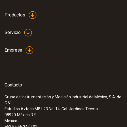
Productos
Servicio
Empresa
Contacto
Grupo de Instrumentación y Medición Industrial de México, S.A. de
C.V.
:
0554 1203
Estudios Azteca MB L23 No. 14, Col. Jardines Tecma
Set de conexión de mangueras - pour
08920
México D.F.
testo 320 / 330
México
+52 55 56 34 0402