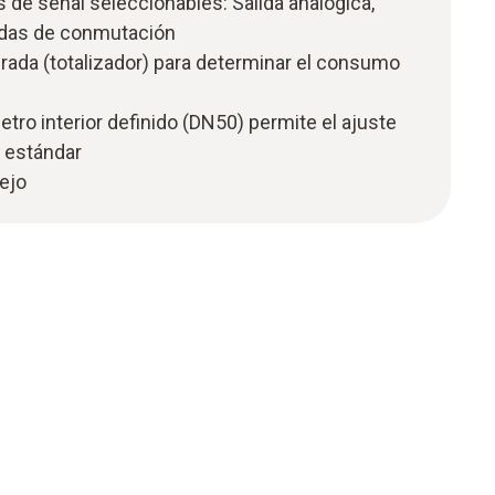
 de señal seleccionables: Salida analógica,
lidas de conmutación
rada (totalizador) para determinar el consumo
etro interior definido (DN50) permite el ajuste
o estándar
nejo