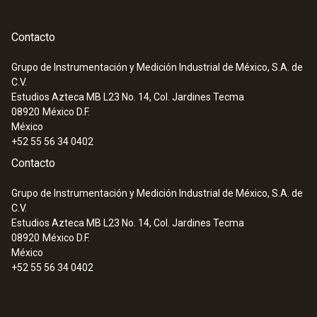
Contacto
Grupo de Instrumentación y Medición Industrial de México, S.A. de
C.V.
:
0572 3340
Estudios Azteca MB L23 No. 14, Col. Jardines Tecma
testo 150 DIN2 - Módulo de registrador
08920
México D.F.
de datos con 2 conexiones para sonda
México
de temperatura con miniDIN
+52 55 56 34 0402
Contacto
Grupo de Instrumentación y Medición Industrial de México, S.A. de
C.V.
Estudios Azteca MB L23 No. 14, Col. Jardines Tecma
08920
México D.F.
México
+52 55 56 34 0402