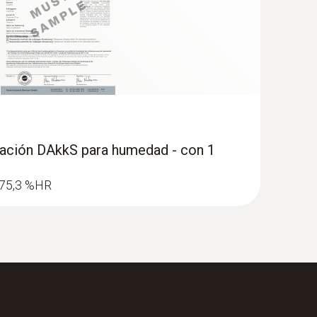
bración DAkkS para humedad - con 1
umedad para temperaturas de hasta
: 75,3 %HR