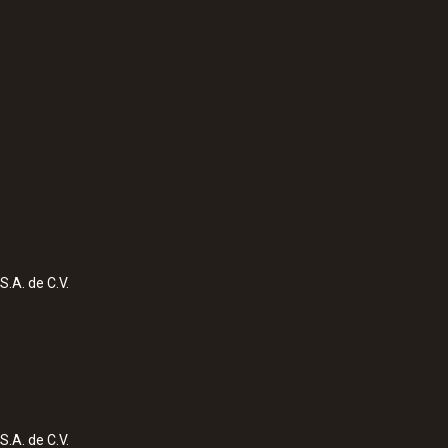
:
0563 0400 73
delta P con
Set de caudal testo
S.A. de C.V.
S.A. de C.V.