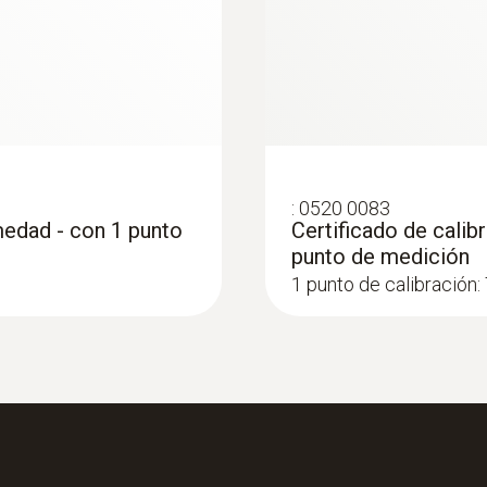
:
0520 0083
medad - con 1 punto
Certificado de cali
punto de medición
:
0636 9753
umedad de alta
Robusta sonda de h
1 punto de calibración
+180 °C