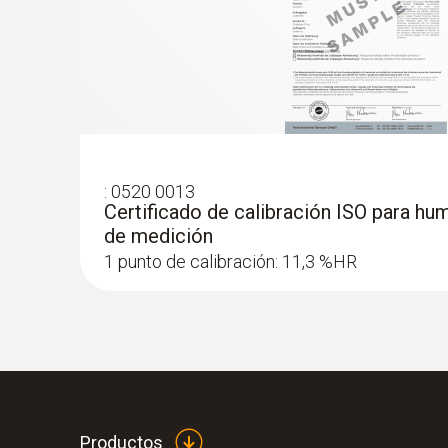
:
0520 0013
Certificado de calibración ISO para hu
:
0636 9770
de medición
Cabezal de la sonda de temperatura y h
1 punto de calibración: 11,3 %HR
precisión
Productos