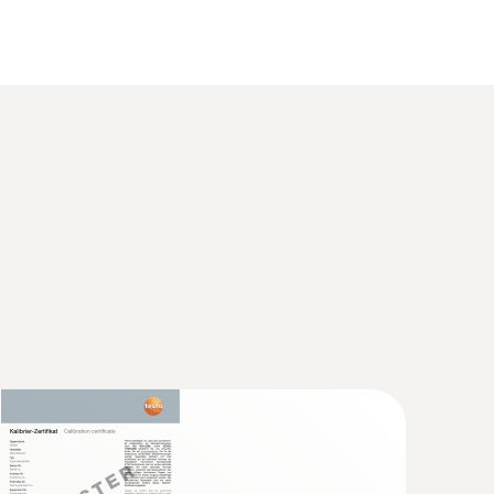
(
86.8 KB
)
set for Testo humidity
(
1.17 MB
)
tment set for Testo humidity probes
a de temperatura y humedad