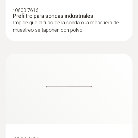
(Compliance Testing, más información en
la pestaña "Aplicaciones)
:
0600 7616
Prefiltro para sondas industriales
Con otros accesorios puede armarse una
Impide que el tubo de la sonda o la manguera de
solución de muestreo específica para su
muestreo se taponen con polvo
aplicación.