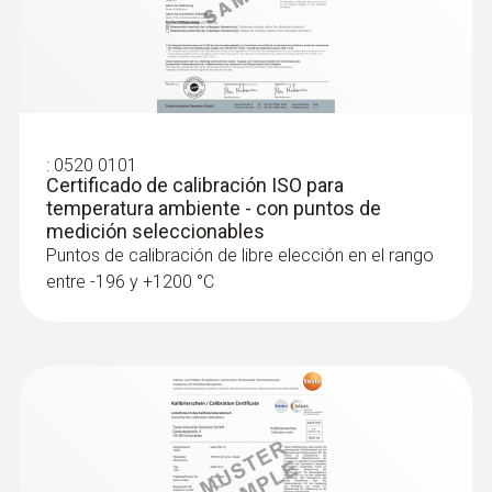
:
0563 4408
Set combinado para el nivel de confort
testo 440 con Bluetooth®
:
0520 0101
Certificado de calibración ISO para
temperatura ambiente - con puntos de
medición seleccionables
Puntos de calibración de libre elección en el rango
entre -196 y +1200 °C
:
0563 4405
Set de CO₂ testo 440 con Bluetooth®