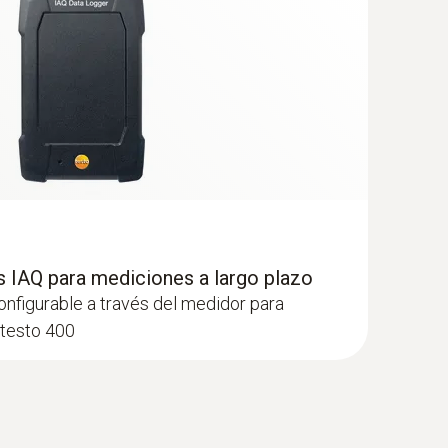
o y la temperatura ambiente incluso en lugares
n la extensión del telescopio (solicitar por
ndes instalaciones de ventilación.
s IAQ para mediciones a largo plazo
onfigurable a través del medidor para
40 con Bluetooth®
 testo 400