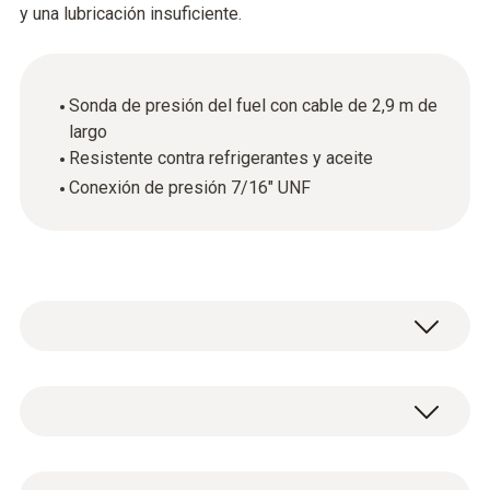
y una lubricación insuficiente.
Sonda de presión del fuel con cable de 2,9 m de
largo
Resistente contra refrigerantes y aceite
Conexión de presión 7/16" UNF
Para comprobar la presión del aceite
lubricante en el compresor de refrigeración
únicamente es necesario insertar la sonda de
Datos técnicos generales
presión de fuel en el instrumento de