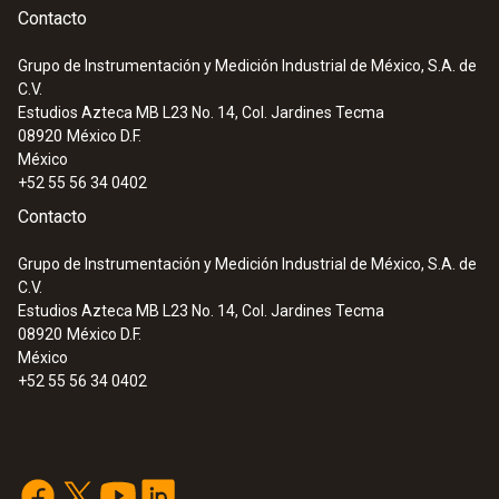
Contacto
Medición de la presión
Grupo de Instrumentación y Medición Industrial de México, S.A. de
C.V.
:
0563 5701
Estudios Azteca MB L23 No. 14, Col. Jardines Tecma
Set testo 570-1 - Analizador de
Rango
08920
México D.F.
refrigeración digital
México
0 hasta +25 bar rel
+52 55 56 34 0402
0 hasta +360 psi rel
Contacto
Grupo de Instrumentación y Medición Industrial de México, S.A. de
Exactitud
C.V.
Estudios Azteca MB L23 No. 14, Col. Jardines Tecma
1,5 % del f.e.
08920
México D.F.
México
Resolución
+52 55 56 34 0402
0,01 bar / 0,1 psi
Conexión para sonda