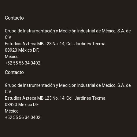
Saveris 1: Utilice diversas infraestructuras de
comunicación tales como WLAN o Ethernet, o
la moderna tecnología por radio testo
Contacto
UltraRange para una inigualable comunicación
Grupo de Instrumentación y Medición Industrial de México, S.A. de
de trayectos largos segura y eficiente en una
C.V.
red propia.
:
0563 0112
Estudios Azteca MB L23 No. 14, Col. Jardines Tecma
Set testo 110 Food
08920
México D.F.
México
+52 55 56 34 0402
Contacto
Grupo de Instrumentación y Medición Industrial de México, S.A. de
C.V.
Estudios Azteca MB L23 No. 14, Col. Jardines Tecma
08920
México D.F.
México
+52 55 56 34 0402