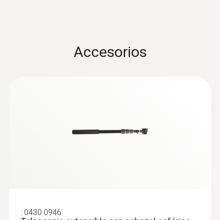
Longitud del tubo de la sonda
precision and
(
318.4 KB
)
immersion probe
200 mm
Accesorios
Pt100
Rango
-100 hasta +400 ºC
Resolución
0,01 ºC
Exactitud
:
0430 0946