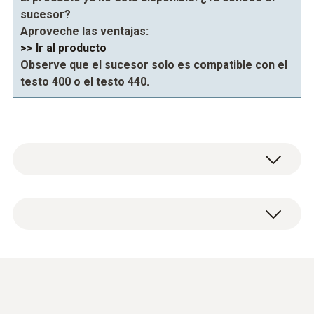
sucesor?
Aproveche las ventajas:
>> Ir al producto
Observe que el sucesor solo es compatible con el
testo 400 o el testo 440.
Datos técnicos generales
Diámetro tubo de la sonda
3 mm
Pt100 probe · High-