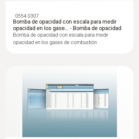
Temperatura máxima
anular
Alcance radio
Color del producto
500 ºC
:
0554 0307
100 m
Bomba de opacidad con escala para medir
Black
opacidad en los gase... - Bomba de opacidad
Peso
:
0554 3385
Bomba de opacidad con escala para medir
compatible with
Recambio de filtro de particulas (10 u.)
opacidad en los gases de combustión
Protección fiable contra la suciedad
552 g
testo 510i, testo 115i, testo 915i
:
0600 9765
Set para combustibles sólidos (vaina,
adaptador)
Ideal para mediciones precisas de