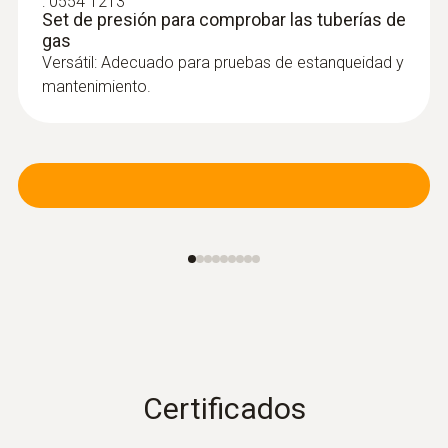
:
0554 1213
Set de presión para comprobar las tuberías de
gas
Versátil: Adecuado para pruebas de estanqueidad y
:
0600 9763
mantenimiento.
Sonda de combustión modular - 300
mm, Ø 6 mm, Tmáx. 500 °C
Cambio del tubo de la sonda mediante un
sistema de cambio rápido por clic
Certificados