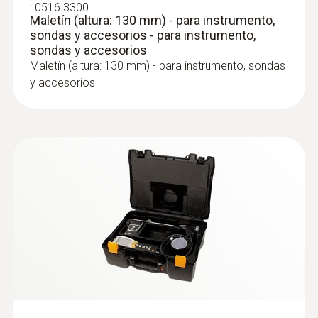
:
0516 3300
Maletín (altura: 130 mm) - para instrumento,
sondas y accesorios - para instrumento,
sondas y accesorios
:
0600 9760
Maletín (altura: 130 mm) - para instrumento, sondas
Sonda de PdC modular, 180 mm, Ø
y accesorios
8mm, Tmáx 500 °C, certificada por el
TÜV
:
0554 3004
®
Cambio del tubo de la sonda mediante un
testo Bluetooth
Connector
sistema de cambio rápido por clic
Conexión a través de Bluetooth desde el
analizador de gases de combustión testo
300 a las Testo Smart Probes