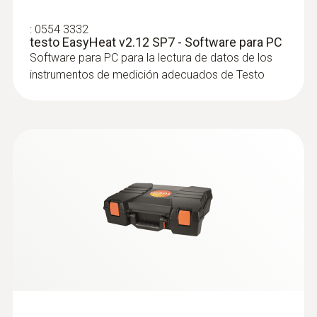
combustibles sólidos
:
0554 3332
testo EasyHeat v2.12 SP7 - Software para PC
Software para PC para la lectura de datos de los
:
0516 3300
instrumentos de medición adecuados de Testo
Maletín (altura: 130 mm) - para
instrumento, sondas y accesorios -
para instrumento, sondas y accesorios
Maletín (altura: 130 mm) - para instrumento,
Sondas de combustión
sondas y accesorios