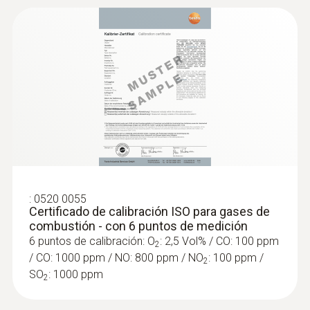
:
0600 9770
Sonda de gases de combustión flexible
Para mediciones de gases de combustión
en el quemador de instalaciones de
calefacción
:
0520 0055
Certificado de calibración ISO para gases de
combustión - con 6 puntos de medición
6 puntos de calibración: O
: 2,5 Vol% / CO: 100 ppm
2
/ CO: 1000 ppm / NO: 800 ppm / NO
: 100 ppm /
2
SO
: 1000 ppm
2