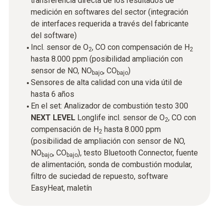
transferencia directa de los resultados de
medición en softwares del sector (integración
de interfaces requerida a través del fabricante
del software)
Incl. sensor de O
, CO con compensación de H
2
2
hasta 8.000 ppm (posibilidad ampliación con
sensor de NO, NO
, CO
)
bajo
bajo
Sensores de alta calidad con una vida útil de
hasta 6 años
En el set: Analizador de combustión testo 300
NEXT LEVEL
Longlife incl. sensor de O
, CO con
2
compensación de H
hasta 8.000 ppm
2
(posibilidad de ampliación con sensor de NO,
NO
, CO
), testo Bluetooth Connector, fuente
bajo
bajo
de alimentación, sonda de combustión modular,
filtro de suciedad de repuesto, software
EasyHeat, maletín