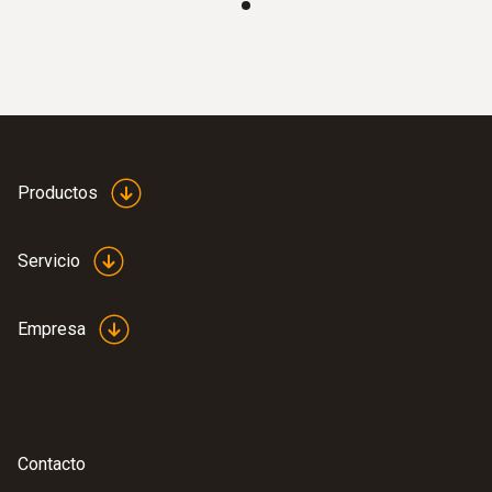
:
0600 9740
Sonda de PdC básica compacta, 180
mm, Ø 6 mm, Tmáx 500 °C
Vía de los gases de combustión y canal de
temperatura conectables al instrumento
mediante un cierre de bayoneta
Productos
Servicio
Empresa
Sondas de medición de CO
ambiental
Contacto