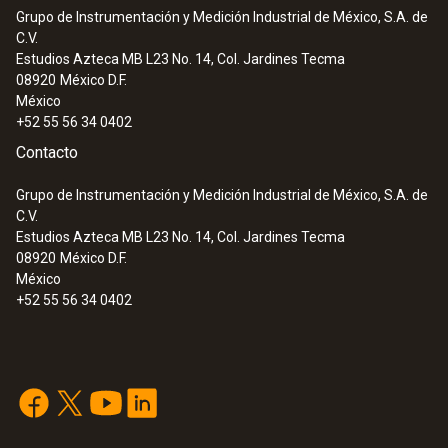
Grupo de Instrumentación y Medición Industrial de México, S.A. de
C.V.
Estudios Azteca MB L23 No. 14, Col. Jardines Tecma
08920
México D.F.
México
+52 55 56 34 0402
Contacto
Grupo de Instrumentación y Medición Industrial de México, S.A. de
C.V.
Estudios Azteca MB L23 No. 14, Col. Jardines Tecma
08920
México D.F.
México
:
0632 1272
+52 55 56 34 0402
Sonda de CO (digital) - con cable
Intuitiva: El menú de medición claramente
estructurado para la medición a largo plazo
así como para determinar la concentración
de CO en recintos interiores, p. ej. en salas
de calefacción