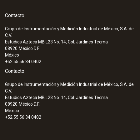
Autonomía
Contacto
16 horas de funcionamiento continuo
Grupo de Instrumentación y Medición Industrial de México, S.A. de
C.V.
Temperatura de almacenamiento
Estudios Azteca MB L23 No. 14, Col. Jardines Tecma
08920
México D.F.
0 hasta +50 ºC
México
+52 55 56 34 0402
Contacto
Grupo de Instrumentación y Medición Industrial de México, S.A. de
C.V.
Estudios Azteca MB L23 No. 14, Col. Jardines Tecma
08920
México D.F.
México
+52 55 56 34 0402