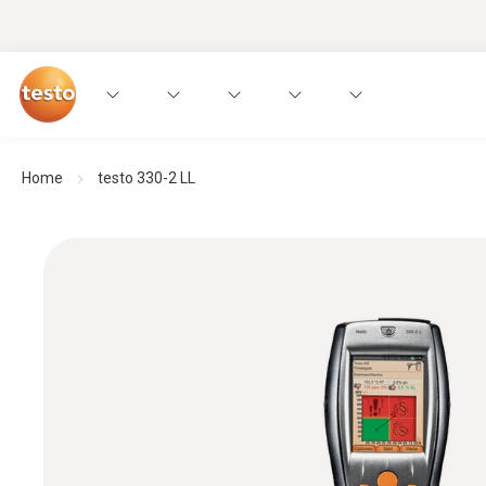
Home
testo 330-2 LL