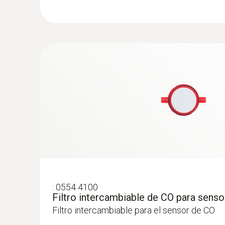
No hay problema, la célula de CO con compensa
:
0600 9787
Bluetooth.
Sonda de temperatura del aire de comb
profundidad de inmersión)
Flexible en el posicionamiento (profundidad 
Medición de O₂
longitud del cable 2,2 m)
:
0554 4100
Filtro intercambiable de CO para senso
Filtro intercambiable para el sensor de CO