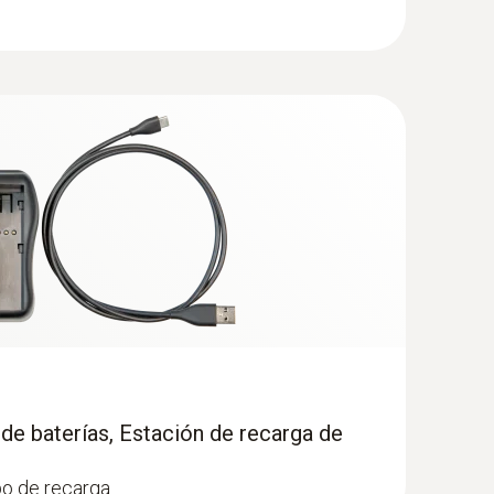
s otras opciones, por ejemplo la interfaz
interfaz versión 2.0 definida por la Asociación
lemán). Por favor, consulte al fabricante de su
ra del aire de combustión, long. 60 mm.
 interfaz. Si Microsoft .NET Framework 4.0 no se
e ambiente, long. 60 mm.
escargarse del sitio web de Microsoft e
onamiento (profundidad de inmersión 60 mm,
m)
to 320 y testo 330
(
v2.3, 64.11 MB
)
los instrumentos de medición testo 300, testo
stema de gestión de distritos de barrido) de
Central de Deshollinadores (ZIV, por su siglas en
versión 2.0 de 13. Febrero de 2017 así como la
te al fabricante de su programa de aplicación la
de baterías, Estación de recarga de
a testo 330 v2006
(
217.61 KB
)
el firmware de su testo 330. Lea el manual de
po de recarga