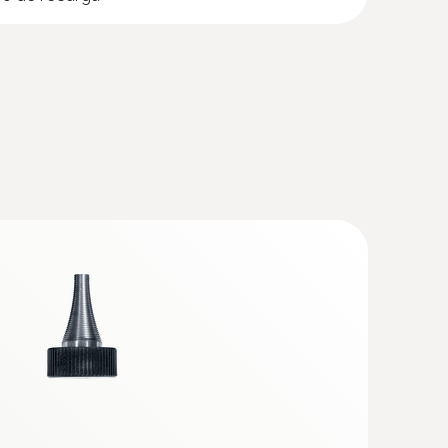
de CO ambiental
ntraciones peligrosas de CO en el aire
e testo 330-2 LL v2010
(
242.16 KB
)
sala de calefacción)
o 330-2 LL v2010
(
V1.22, 1.24 MB
)
ntrol + Caja analizadora | testo 320)
indows 8.1 o Windows 10, se debe instalar un
edición una vez.
entos de medición
(
v2.9.1, 2.02 MB
)
con puerto USB: * USB Interface testo 174 / 177
/ 350 * testo 435 * testo 556 / 560 / 570 / 580 *