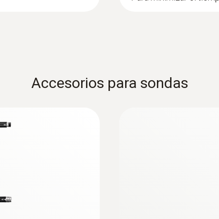
0,1 % Vol.
instrucciones para más información
:
0632 3331
robación de
Sonda de medición 
Previene contra conce
Manual instrucciones actualización firmwar
y la medición 4
ambiente (p. ej. en la 
Manual instrucciones actualización firmware test
ses y accesorios
Accesorios para sondas
Update-Kit / Bootloader
(testo 330 LL | testo 330i | testo 350 Unidad de Co
Si la actualización del firmware no se inicia en W
nuevo cargador de arranque en el dispositivo de m
Controlador testo usb - para varios instrum
Controlador USB para los siguientes dispositivos 
- T + H * testo 300 / 320 / 330 / 330i / 335 / 340 
testo 635 * testo 735 * testo 845