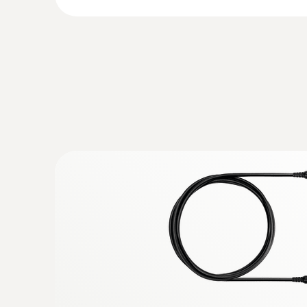
:
0638 0330
Sonda de micro-presión - para la comp
calefacción/medición 4 Pascal
Ejecución de la comprobación de calefacción 
Pascal con un instrumento de medición de ga
adecuados