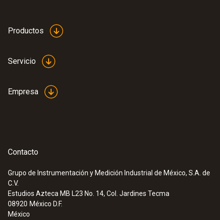
Productos
Servicio
Empresa
Contacto
Grupo de Instrumentación y Medición Industrial de México, S.A. de
C.V.
:
0563 3000 71
Estudios Azteca MB L23 No. 14, Col. Jardines Tecma
Set Advanced testo 330i - Analizador de
08920
México D.F.
gases de combustión en un set
México