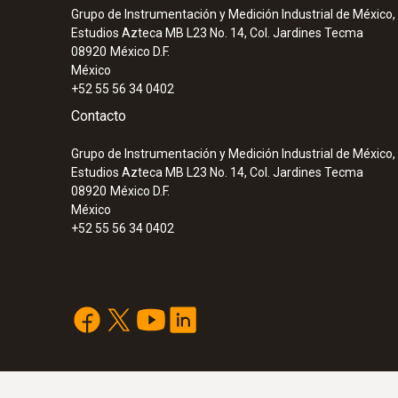
Grupo de Instrumentación y Medición Industrial de México, 
Cuando se realiza la puesta en marcha de quem
Estudios Azteca MB L23 No. 14, Col. Jardines Tecma
08920
México D.F.
concentraciones muy elevadas. En tales casos, 
México
Siempre listo para usar, incluso en el duro trab
+52 55 56 34 0402
Contacto
La sólida carcasa protege el instrumento de med
Grupo de Instrumentación y Medición Industrial de México, 
Estudios Azteca MB L23 No. 14, Col. Jardines Tecma
08920
México D.F.
México
+52 55 56 34 0402