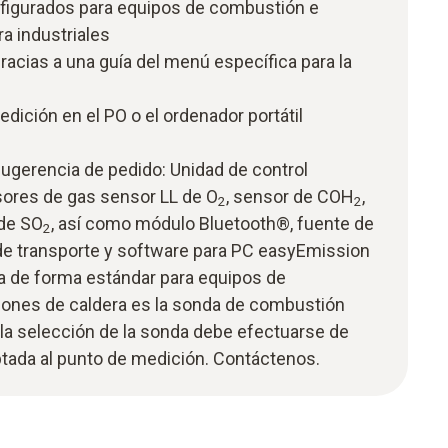
figurados para equipos de combustión e
ra industriales
gracias a una guía del menú específica para la
dición en el PO o el ordenador portátil
erencia de pedido: Unidad de control
sores de gas sensor LL de O
, sensor de COH
,
2
2
 de SO
, así como módulo Bluetooth®, fuente de
2
 de transporte y software para PC easyEmission
 de forma estándar para equipos de
iones de caldera es la sonda de combustión
la selección de la sonda debe efectuarse de
ptada al punto de medición. Contáctenos.