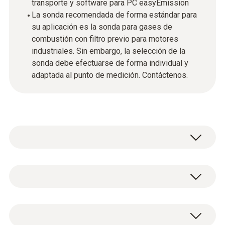
transporte y software para PC easyEmission
La sonda recomendada de forma estándar para
su aplicación es la sonda para gases de
combustión con filtro previo para motores
industriales. Sin embargo, la selección de la
sonda debe efectuarse de forma individual y
adaptada al punto de medición. Contáctenos.
Esta sugerencia de pedido cubre todas las
exigencias de los profesionales en
instalaciones de motores industriales.
testo 340 - Unidad de control para el
Recibirá la unidad de control universal
sistema de análisis de los gases de