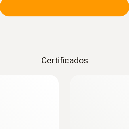
:
0602 0393
án (TP tipo K) -
Sonda de superficie
 aprox. 10 N
Tiempo de respuesta r
Certificados
n de la temperatura
termopar