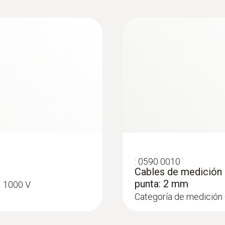
Temperatura de almacenamiento
-15 hasta +60 ºC
:
0602 4692
on perno (TP tipo
Sonda de pinza (TP 
Categoría de sobretensión
temperatura en tu
CAT IV 600 V
ción rápida y fácil de
Pinza de sujeción para 
a 65 mm
en los tubos (Ø máx. 1"
Homologaciones
CSA; CE
:
0590 0010
Cables de medición 
Resistencia interior
punta: 2 mm
I 1000 V
Categoría de medición 
11 MOhm (CA / CC)