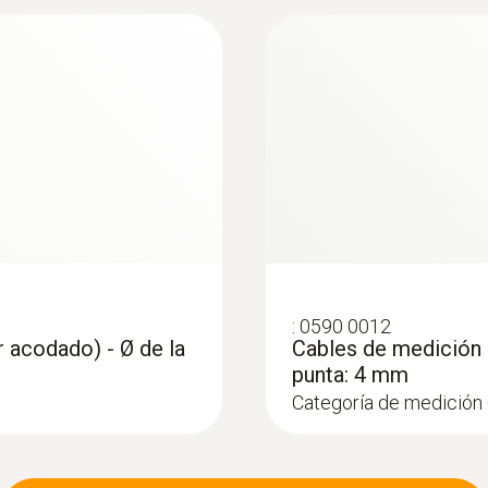
:
0602 4792
po K) - Sonda
Sonda magnética (TE
superficies
a sonda de superficie a
Termopar tipo K
m
:
0590 0012
 acodado) - Ø de la
Cables de medición e
punta: 4 mm
Categoría de medición 