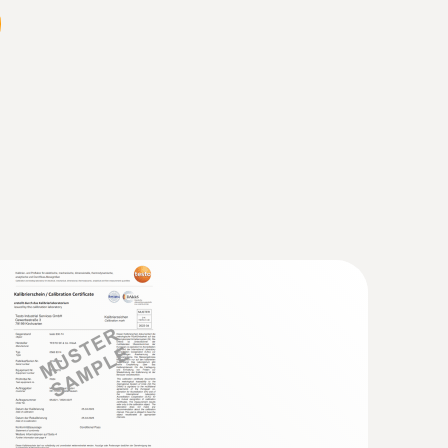
 de rápida reacción (TP tipo K)
ápido (3 segundos) gracias a la banda