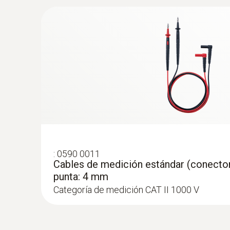
:
0628 0020
Sonda de temperatura con velcro (TP ti
abrazadera para tuberías
Con velcro: proporciona una fijación fácil de l
las tuberías con un diámetro de hasta 120 m
:
0590 0011
Cables de medición estándar (conector
punta: 4 mm
Categoría de medición CAT II 1000 V