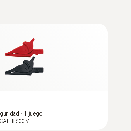
o 770
(
1.75 MB
)
(
1.4 MB
)
guridad - 1 juego
CAT III 600 V