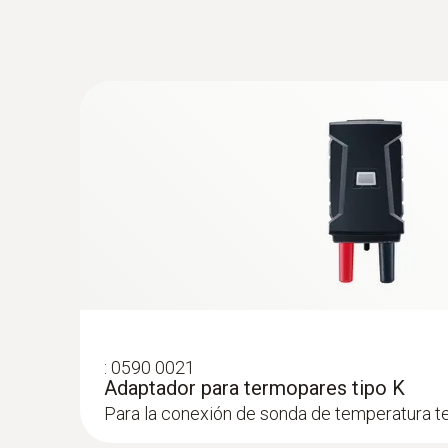
:
0602 1793
Sonda robusta de temperatura ambiente 
Termopar tipo K
:
0590 0021
Adaptador para termopares tipo K
Para la conexión de sonda de temperatura t