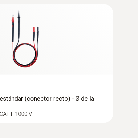
 tipo K) - para temperaturas de las
stándar (conector recto) - Ø de la
CAT II 1000 V