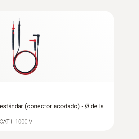
tipo K) - para mediciones de
bos (Ø 15–25 mm)
una fijación rápida de la sonda de superficie
)
estándar (conector acodado) - Ø de la
CAT II 1000 V