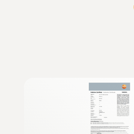
:
0602 4892
sonda de temperatura superficial con im
Sonda magnética, fuerza de adhesión de
Por imán autoadhesivo: Sonda para la medició
de superficie en superficies metálicas