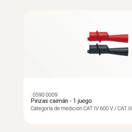
:
0602 4592
Sonda de temperatura con abrazadera c
K) - Sonda abrazadera para tuberías
Con abrazadera con perno: proporciona una fija
la sonda a las tuberías con un diámetro de 5 
:
0590 0009
Pinzas caimán - 1 juego
Categoría de medición CAT IV 600 V / CAT II