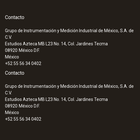
(1.4404), conector: PPS
Contacto
Grupo de Instrumentación y Medición Industrial de México, S.A. de
C.V.
:
0572 1911
Estudios Azteca MB L23 No. 14, Col. Jardines Tecma
testo 191-T1 - Registrador de datos de
08920
México D.F.
temperatura HACCP con una sonda
México
corta y rígida
+52 55 56 34 0402
Contacto
Grupo de Instrumentación y Medición Industrial de México, S.A. de
C.V.
Estudios Azteca MB L23 No. 14, Col. Jardines Tecma
08920
México D.F.
México
+52 55 56 34 0402