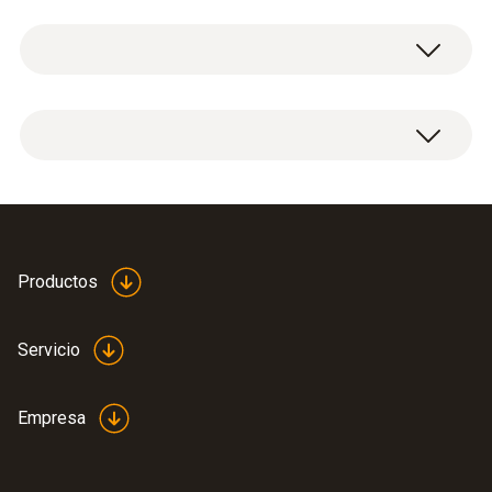
Datos técnicos generales
Peso
1 trípode para latas incl. abrazaderas.
9 g
Medidas
82 X 77 X 69 mm ((L x A x H))
Productos
Temperatura de funcionamiento
Servicio
-50 hasta +140 ºC
Empresa
Material de la carcasa / del producto
soporte de alambre: acero inoxidable