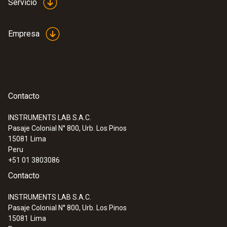
Servicio
Empresa
Contacto
INSTRUMENTS LAB S.A.C.
Pasaje Colonial N° 800, Urb. Los Pinos
:
0560 5210
15081
Lima
testo 521-1 - Manómetro diferencial
Peru
(0,2 % del f.e.)
+51 01 3803086
Contacto
INSTRUMENTS LAB S.A.C.
Pasaje Colonial N° 800, Urb. Los Pinos
15081
Lima