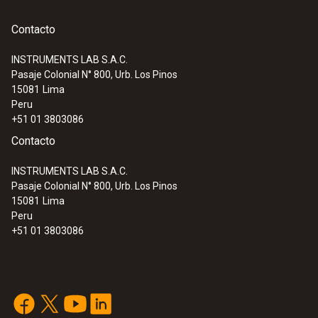
Contacto
INSTRUMENTS LAB S.A.C.
Pasaje Colonial N° 800, Urb. Los Pinos
:
0563 3000 71
15081
Lima
Set Advanced testo 330i - Analizador de
Peru
gases de combustión en un set
+51 01 3803086
Contacto
INSTRUMENTS LAB S.A.C.
Pasaje Colonial N° 800, Urb. Los Pinos
15081
Lima
Peru
+51 01 3803086