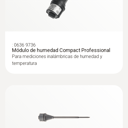
:
0636 9736
:
0602 0293
Módulo de humedad Compact Professional
T/C probe head for
Para mediciones inalámbricas de humedad y
air/immersion/penetration
temperatura
measurement (T/... - Empuñadura por
radio para cabezales de sonda
acoplables, con cabezal de sonda T/P
para medición de
aire/inmersión/penetración