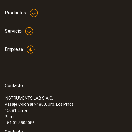
Productos
:
0563 4352
testo 435-2 - Medidor multifunción
Servicio
Empresa
Contacto
INSTRUMENTS LAB S.A.C.
Pasaje Colonial N° 800, Urb. Los Pinos
15081
Lima
Peru
+51 01 3803086
Contacto