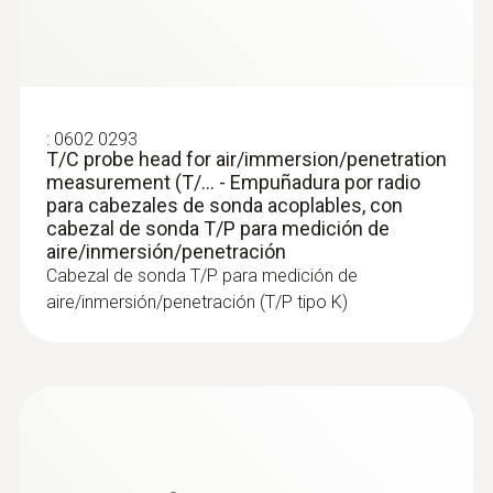
:
0602 0293
T/C probe head for air/immersion/penetration
measurement (T/... - Empuñadura por radio
para cabezales de sonda acoplables, con
cabezal de sonda T/P para medición de
:
0560 1108
aire/inmersión/penetración
testo 110 - Termómetro NTC de 1 canal
Cabezal de sonda T/P para medición de
aire/inmersión/penetración (T/P tipo K)