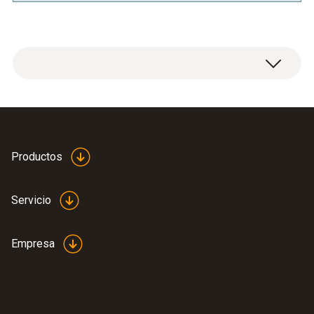
Datos técnicos generales
Medidas
Productos
690 x 430 x 230 mm (LxWxH)
Servicio
Empresa