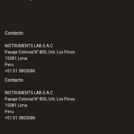
Interfaces
Práctico y ahorrador de tiempo: Los
USB
registradores pueden configurarse de nuevo
directamente para el uso siguiente sin tener
que extraerse e insertarse previamente en la
Contacto
unidad de lectura.
INSTRUMENTS LAB S.A.C.
Pasaje Colonial N° 800, Urb. Los Pinos
:
0572 1900
15081
Lima
testo 190-P1 - Registrador de datos
Peru
CFR para presión
+51 01 3803086
Contacto
INSTRUMENTS LAB S.A.C.
Pasaje Colonial N° 800, Urb. Los Pinos
15081
Lima
Peru
+51 01 3803086