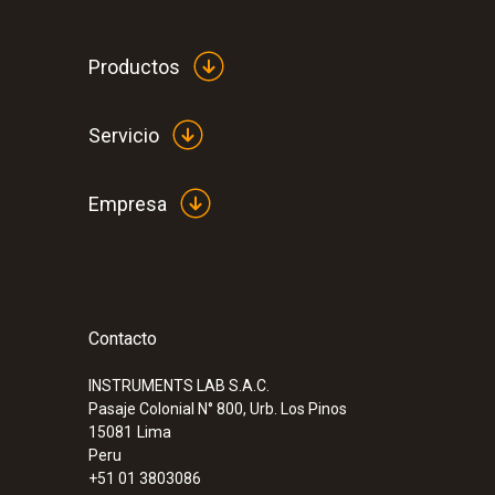
Productos
Servicio
Empresa
Contacto
:
0600 8765
Sonda de PdC modular 700 mm, Ø 8mm,
INSTRUMENTS LAB S.A.C.
Pasaje Colonial N° 800, Urb. Los Pinos
15081
Lima
Peru
+51 01 3803086