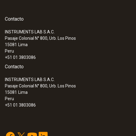
Contacto
Metano
INSTRUMENTS LAB S.A.C.
Pasaje Colonial N° 800, Urb. Los Pinos
:
0632 3510
15081
Lima
testo 350 - Caja analizadora para el
Rango
Peru
sistema de análisis de combustión
+51 01 3803086
100 hasta 40000 ppm
Contacto
Resolución
INSTRUMENTS LAB S.A.C.
Pasaje Colonial N° 800, Urb. Los Pinos
10 ppm
15081
Lima
Peru
+51 01 3803086
Propano