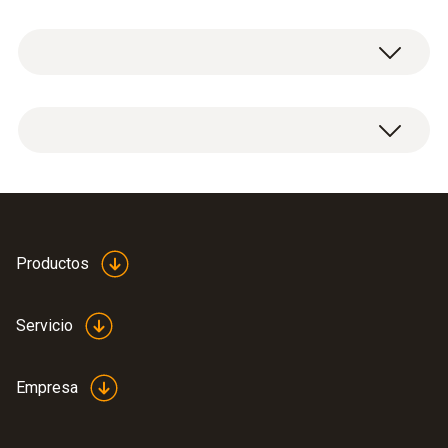
Datos técnicos generales
Peso
1 sensor de instalación posterior de CxHy.
18 g
Importante:
Medidas
Para la medición con el sensor se requiere un
40 x 30 x 30 mm (L x A x H)
contenido de O
en los gases de combustión
2
Productos
de mínimo 2%.
Material de la carcasa / del producto
Servicio
Plastic
Empresa
Color del producto
0