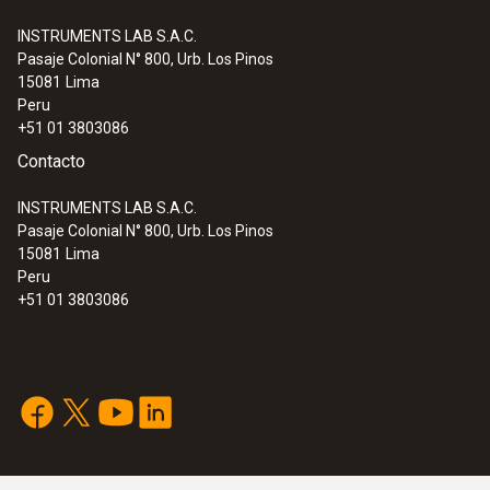
Metano
INSTRUMENTS LAB S.A.C.
Pasaje Colonial N° 800, Urb. Los Pinos
:
0632 3510
15081
Lima
testo 350 - Caja analizadora para el
Rango
Peru
sistema de análisis de combustión
+51 01 3803086
100 hasta 40000 ppm
Contacto
Resolución
INSTRUMENTS LAB S.A.C.
Pasaje Colonial N° 800, Urb. Los Pinos
10 ppm
15081
Lima
Peru
+51 01 3803086
Propano
Rango
100 hasta 21000 ppm