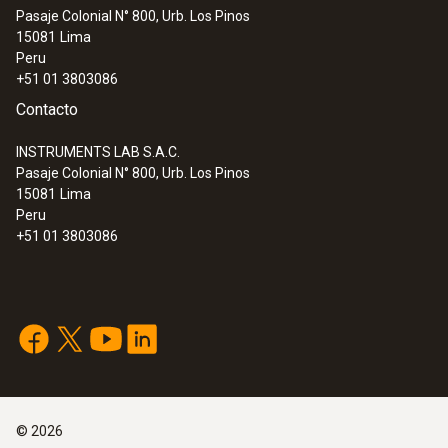
Pasaje Colonial N° 800, Urb. Los Pinos
:
0632 0316
15081
Lima
testo 316-1 - Detector de fugas de gas
Peru
+51 01 3803086
Contacto
INSTRUMENTS LAB S.A.C.
Pasaje Colonial N° 800, Urb. Los Pinos
15081
Lima
Peru
+51 01 3803086
:
0563 3163
testo 316-3 - Detector de fugas para
©
2026
refrigerantes