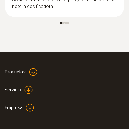
Robust, waterproof and dishwasher-safe
botella dosificadora
“TopSafe” protective cover (protection
class IP68)
Built-in temperature probe for
simultaneous measurement of pH and
temperature values
Maintenance-free gel electrolyte
1, 2 or 3-point calibration possible
Productos
pH measment in the cosmetics
Servicio
industry
Empresa
The pH value is a crucial factor when it
comes to assessing the quality of cosmetic