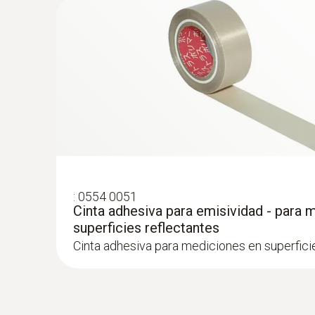
Asesoramiento energético profes
Análisis de revestimientos del edificio, valo
termográfica de Testo
Registro y documentación sencillos de las pé
Comprobación sin contacto de aislamientos i
Localización rápida y sencilla de fugas en 
:
0554 0051
Cinta adhesiva para emisividad - para 
superficies reflectantes
Cinta adhesiva para mediciones en superfici
Representación y análisis de reve
Termografía detallada de edificaciones gran