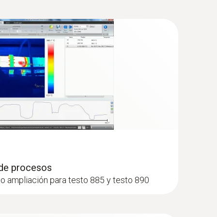
5)
(
78.9 KB
)
onamiento
Mantenimiento eléctrico
uinas
ento mecánico
ucción
 de medidas constructivas mediante imágenes
 de procesos
o ampliación para testo 885 y testo 890