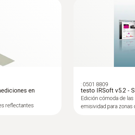
ional
ración de la eficiencia energética, reconocimiento del po
rdidas de energía en los edificios
nsuficientes así como puentes térmicos y visualización e
edificaciones nuevas en combinación con el sistema Blow
:
0501 8809
mediciones en
testo IRSoft v5.2 - 
Edición cómoda de las 
es reflectantes
emisividad para zonas d
stimientos del edificio en una imagen
des