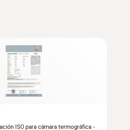
sistente para imágenes panorámicas une varias
ntées en rouge sur l’écran de la caméra
 de irregularidades en la distribución de
ración ISO para cámara termográfica -