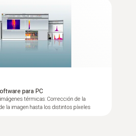
tencial de ahorro de energía con una cámara
n la imagen infrarroja
erDoor
Software para PC
imágenes térmicas: Corrección de la
e la imagen hasta los distintos píxeles