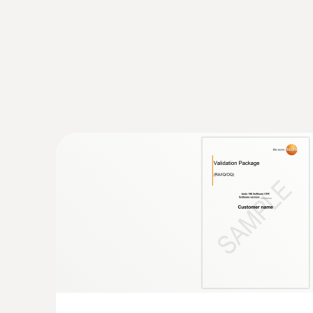
:
0572 1903
testo 190-T3 - Registrador de datos CF
con una sonda larga y flexible