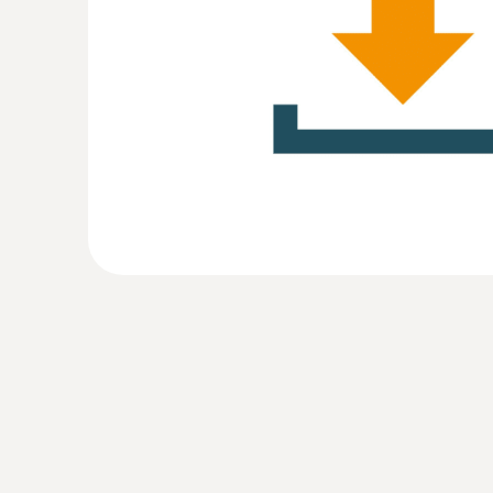
:
0572 1901
testo 190-T1 - Registrador de datos CF
con una sonda corta y rígida