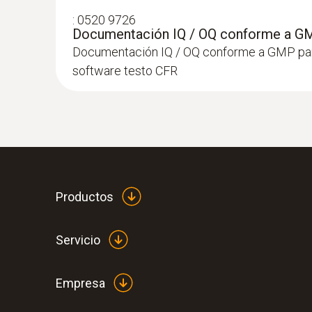
:
0520 9726
Documentación IQ / OQ conforme a G
Documentación IQ / OQ conforme a GMP para 
software testo CFR
Productos
Servicio
Empresa