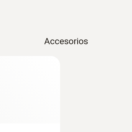
Accesorios
:
0572 1904
R de temperatura
testo 190-T4 - Reg
con dos sondas larg