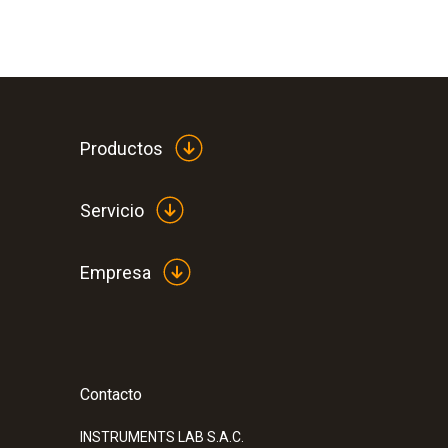
Productos
Servicio
Empresa
Contacto
:
0560 7207
testo 720 - Medidor de temperatura de 
INSTRUMENTS LAB S.A.C.