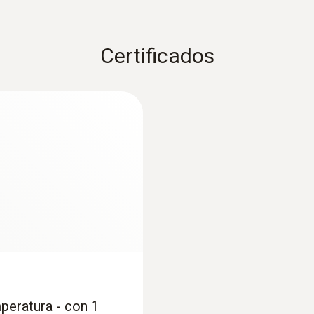
Certificados
:
0563 0111
testo 110 Food - T
App
peratura - con 1