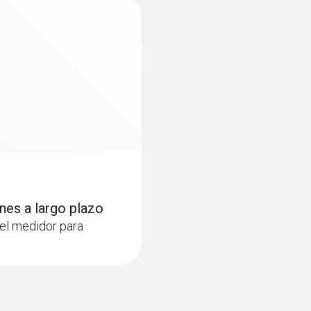
60 s
nes a largo plazo
:
0563 0402 01
del medidor para
on trípode
Set para el nivel de