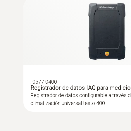
:
0577 0400
Registrador de datos IAQ para medicio
:
0563 0401 01
Registrador de datos configurable a través 
Set para el nivel de confort testo 400 c
climatización universal testo 400